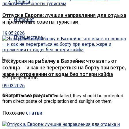
Деньги
Отпуск в Европе: лучшие направления для отдыха
Интернет
и практичные советы туристам
19.05.2026
Путешествие
Экскурсия на рыбалку в Бахрейне: что взять от
солнца — и как не перегреться на борту при ветре,
жаре и отражении от воды без потери кайфа
Нет результатов
09.02.2026
Смотреть все результаты
After all the windows are installed, they should be protected
from direct paste of precipitation and sunlight on them.
Похожие
статьи