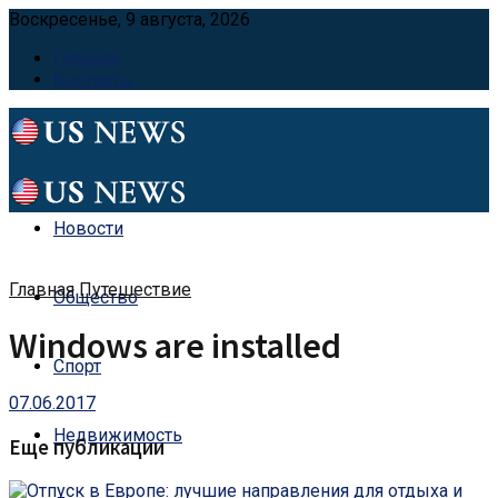
Воскресенье, 9 августа, 2026
Главная
Контакты
Новости
Главная
Путешествие
Общество
Windows are installed
Спорт
07.06.2017
Недвижимость
Еще публикации