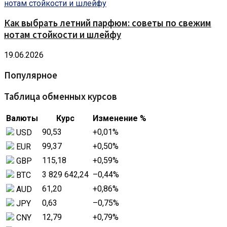
Как выбрать летний парфюм: советы по свежим
нотам стойкости и шлейфу
19.06.2026
Популярное
Таблица обменных курсов
Валюты
Курс
Изменение %
90,53
+0,01
%
USD
99,37
+0,50
%
EUR
115,18
+0,59
%
GBP
3 829 642,24
–0,44
%
BTC
61,20
+0,86
%
AUD
0,63
–0,75
%
JPY
12,79
+0,79
%
CNY