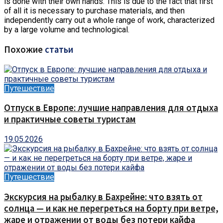
is done with their own hands. This is due to the fact that first
of all it is necessary to purchase materials, and then
independently carry out a whole range of work, characterized
by a large volume and technological.
Похожие
статьи
Путешествие
Отпуск в Европе: лучшие направления для отдыха
и практичные советы туристам
19.05.2026
Путешествие
Экскурсия на рыбалку в Бахрейне: что взять от
солнца — и как не перегреться на борту при ветре,
жаре и отражении от воды без потери кайфа