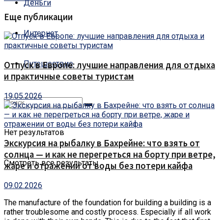
Деньги
Еще публикации
Интернет
Путешествие
Отпуск в Европе: лучшие направления для отдыха
и практичные советы туристам
19.05.2026
Нет результатов
Экскурсия на рыбалку в Бахрейне: что взять от
солнца — и как не перегреться на борту при ветре,
Смотреть все результаты
жаре и отражении от воды без потери кайфа
09.02.2026
The manufacture of the foundation for building a building is a
rather troublesome and costly process.
Especially if all work