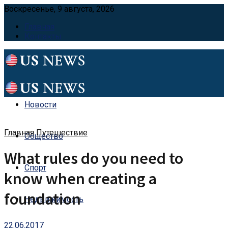
Воскресенье, 9 августа, 2026
Главная
Контакты
Новости
Главная
Путешествие
Общество
What rules do you need to
Спорт
know when creating a
foundation
Недвижимость
22.06.2017