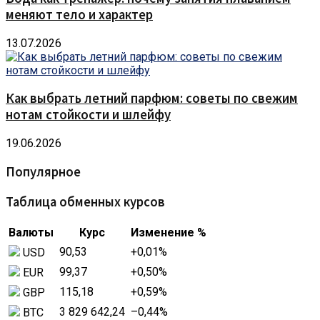
меняют тело и характер
13.07.2026
Как выбрать летний парфюм: советы по свежим
нотам стойкости и шлейфу
19.06.2026
Популярное
Таблица обменных курсов
Валюты
Курс
Изменение %
90,53
+0,01
%
USD
99,37
+0,50
%
EUR
115,18
+0,59
%
GBP
3 829 642,24
–0,44
%
BTC