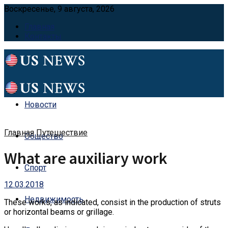
Воскресенье, 9 августа, 2026
Главная
Контакты
Новости
Главная
Путешествие
Общество
What are auxiliary work
Спорт
12.03.2018
Недвижимость
These works, as indicated, consist in the production of struts
or horizontal beams or grillage.