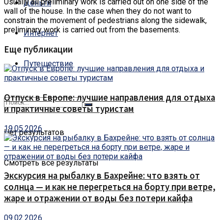
Usually all preliminary work is carried out on one side of the
Деньги
wall of the house. In the case when they do not want to
constrain the movement of pedestrians along the sidewalk,
preliminary work is carried out from the basements.
Интернет
Еще публикации
Путешествие
Отпуск в Европе: лучшие направления для отдыха
и практичные советы туристам
19.05.2026
Нет результатов
Смотреть все результаты
Экскурсия на рыбалку в Бахрейне: что взять от
солнца — и как не перегреться на борту при ветре,
жаре и отражении от воды без потери кайфа
09.02.2026