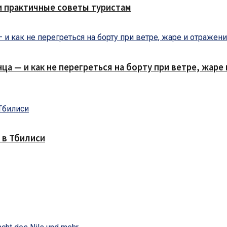
и практичные советы туристам
нца — и как не перегреться на борту при ветре, жар
 в Тбилиси