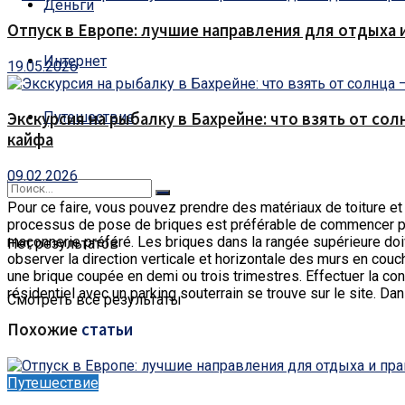
Деньги
Отпуск в Европе: лучшие направления для отдыха 
Интернет
19.05.2026
Путешествие
Экскурсия на рыбалку в Бахрейне: что взять от сол
кайфа
09.02.2026
Pour ce faire, vous pouvez prendre des matériaux de toiture et
processus de pose de briques est préférable de commencer par 
maçonnerie préféré. Les briques dans la rangée supérieure doiv
Нет результатов
observer la direction verticale et horizontale des murs en couch
une brique coupée en demi ou trois trimestres. Effectuer la con
résidentiel avec un parking souterrain se trouve sur le site. Da
Смотреть все результаты
Похожие
статьи
Путешествие