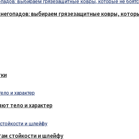
снегопадов: выбираем грязезащитные ковры, которы
тки
яют тело и характер
там стойкости и шлейфу