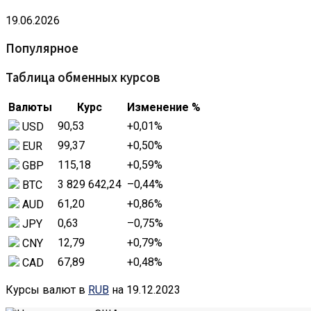
19.06.2026
Популярное
Таблица обменных курсов
Валюты
Курс
Изменение %
90,53
+0,01
%
USD
99,37
+0,50
%
EUR
115,18
+0,59
%
GBP
3 829 642,24
–0,44
%
BTC
61,20
+0,86
%
AUD
0,63
–0,75
%
JPY
12,79
+0,79
%
CNY
67,89
+0,48
%
CAD
Курсы валют в
RUB
на 19.12.2023