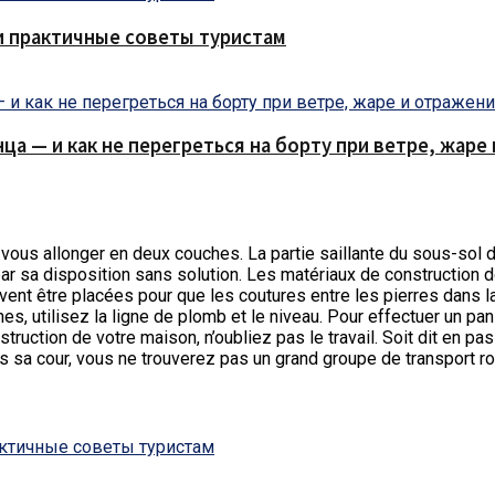
и практичные советы туристам
нца — и как не перегреться на борту при ветре, жар
 vous allonger en deux couches.
La partie saillante du sous-sol d
sa disposition sans solution. Les matériaux de construction do
ent être placées pour que les coutures entre les pierres dans l
es, utilisez la ligne de plomb et le niveau. Pour effectuer un pa
struction de votre maison, n’oubliez pas le travail. Soit dit en 
ns sa cour, vous ne trouverez pas un grand groupe de transport rou