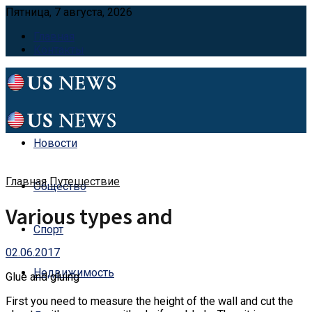
Пятница, 7 августа, 2026
Главная
Контакты
Новости
Главная
Путешествие
Общество
Various types and
Спорт
02.06.2017
Недвижимость
Glue and gluing
First you need to measure the height of the wall and cut the