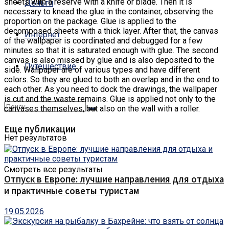
sheets with a reserve with a knife or blade.
Then it is
Деньги
necessary to knead the glue in the container, observing the
proportion on the package. Glue is applied to the
decomposed sheets with a thick layer. After that, the canvas
Интернет
of the wallpaper is coordinated and debugged for a few
minutes so that it is saturated enough with glue. The second
canvas is also missed by glue and is also deposited to the
Путешествие
side. Wallpaper are of various types and have different
colors. So they are glued to both an overlap and in the end to
each other. As you need to dock the drawings, the wallpaper
is cut and the waste remains. Glue is applied not only to the
canvases themselves, but also on the wall with a roller.
Еще публикации
Нет результатов
Смотреть все результаты
Отпуск в Европе: лучшие направления для отдыха
и практичные советы туристам
19.05.2026