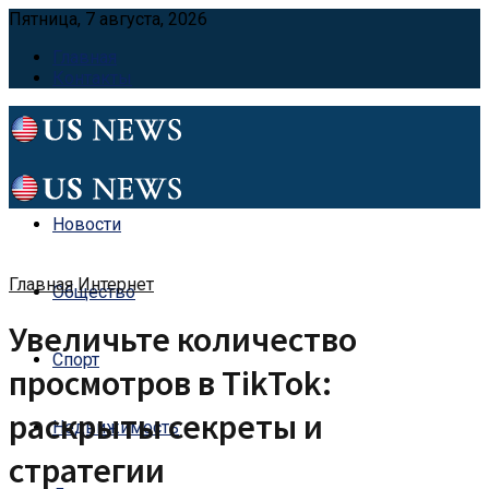
Пятница, 7 августа, 2026
Главная
Контакты
Новости
Главная
Интернет
Общество
Увеличьте количество
Спорт
просмотров в TikTok:
раскрыты секреты и
Недвижимость
стратегии