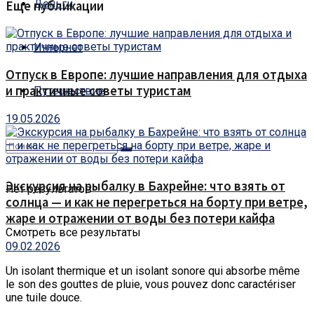
Деньги
Еще публикации
Интернет
Отпуск в Европе: лучшие направления для отдыха
и практичные советы туристам
Путешествие
19.05.2026
Экскурсия на рыбалку в Бахрейне: что взять от
Нет результатов
солнца — и как не перегреться на борту при ветре,
жаре и отражении от воды без потери кайфа
Смотреть все результаты
09.02.2026
Un isolant thermique et un isolant sonore qui absorbe même
le son des gouttes de pluie, vous pouvez donc caractériser
une tuile douce.