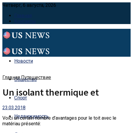
Четверг, 6 августа, 2026
Главная
Контакты
Новости
Главная
Путешествие
Общество
Un isolant thermique et
Спорт
23.03.2018
Недвижимость
Voici un certain nombre d’avantages pour le toit avec le
matériau présenté: