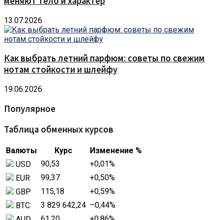
меняют тело и характер
13.07.2026
Как выбрать летний парфюм: советы по свежим
нотам стойкости и шлейфу
19.06.2026
Популярное
Таблица обменных курсов
Валюты
Курс
Изменение %
90,53
+0,01
%
USD
99,37
+0,50
%
EUR
115,18
+0,59
%
GBP
3 829 642,24
–0,44
%
BTC
61,20
+0,86
%
AUD