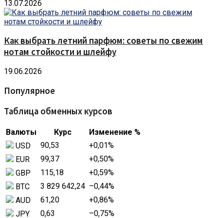
13.07.2026
Как выбрать летний парфюм: советы по свежим
нотам стойкости и шлейфу
19.06.2026
Популярное
Таблица обменных курсов
Валюты
Курс
Изменение %
90,53
+0,01
%
USD
99,37
+0,50
%
EUR
115,18
+0,59
%
GBP
3 829 642,24
–0,44
%
BTC
61,20
+0,86
%
AUD
0,63
–0,75
%
JPY