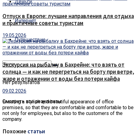
Деньги
Отпуск в Европе: лучшие направления для отдыха
Интернет
и практичные советы туристам
19.05.2026
Путешествие
Экскурсия на рыбалку в Бахрейне: что взять от
солнца — и как не перегреться на борту при ветре,
жаре и отражении от воды без потери кайфа
Нет результатов
09.02.2026
Смотреть все результаты
Ensuring a stylish and beautiful appearance of office
premises, so that they are comfortable and comfortable to be
not only for employees, but also to the customers of the
company.
Похожие
статьи