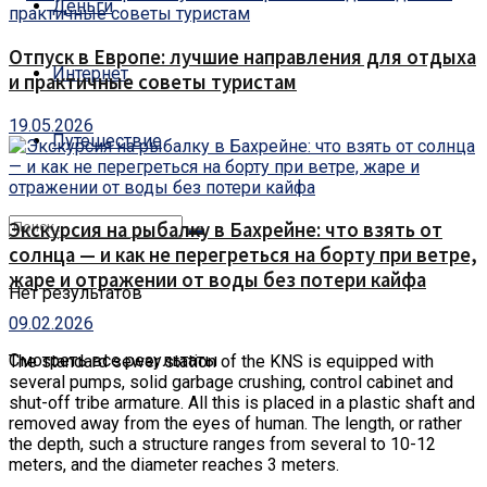
Деньги
Отпуск в Европе: лучшие направления для отдыха
Интернет
и практичные советы туристам
19.05.2026
Путешествие
Экскурсия на рыбалку в Бахрейне: что взять от
солнца — и как не перегреться на борту при ветре,
жаре и отражении от воды без потери кайфа
Нет результатов
09.02.2026
Смотреть все результаты
The standard sewer station of the KNS is equipped with
several pumps, solid garbage crushing, control cabinet and
shut-off tribe armature.
All this is placed in a plastic shaft and
removed away from the eyes of human. The length, or rather
the depth, such a structure ranges from several to 10-12
meters, and the diameter reaches 3 meters.