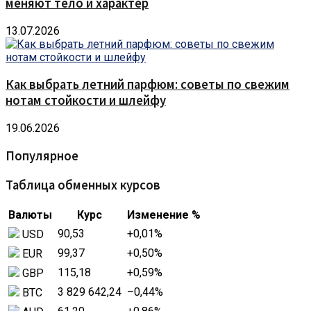
меняют тело и характер
13.07.2026
Как выбрать летний парфюм: советы по свежим
нотам стойкости и шлейфу
19.06.2026
Популярное
Таблица обменных курсов
Валюты
Курс
Изменение %
90,53
+0,01
%
USD
99,37
+0,50
%
EUR
115,18
+0,59
%
GBP
3 829 642,24
–0,44
%
BTC