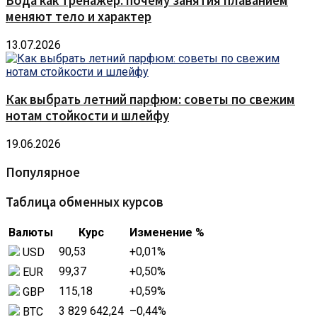
Вода как тренажёр: почему занятия плаванием
меняют тело и характер
13.07.2026
Как выбрать летний парфюм: советы по свежим
нотам стойкости и шлейфу
19.06.2026
Популярное
Таблица обменных курсов
Валюты
Курс
Изменение %
90,53
+0,01
%
USD
99,37
+0,50
%
EUR
115,18
+0,59
%
GBP
3 829 642,24
–0,44
%
BTC