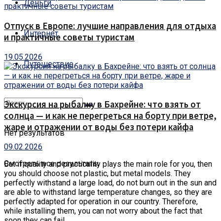
Деньги
Отпуск в Европе: лучшие направления для отдыха
Интернет
и практичные советы туристам
19.05.2026
Путешествие
Экскурсия на рыбалку в Бахрейне: что взять от
солнца — и как не перегреться на борту при ветре,
жаре и отражении от воды без потери кайфа
Нет результатов
09.02.2026
Смотреть все результаты
But if quality and practicality plays the main role for you, then
you should choose not plastic, but metal models.
They
perfectly withstand a large load, do not burn out in the sun and
are able to withstand large temperature changes, so they are
perfectly adapted for operation in our country. Therefore,
while installing them, you can not worry about the fact that
soon they can fail.