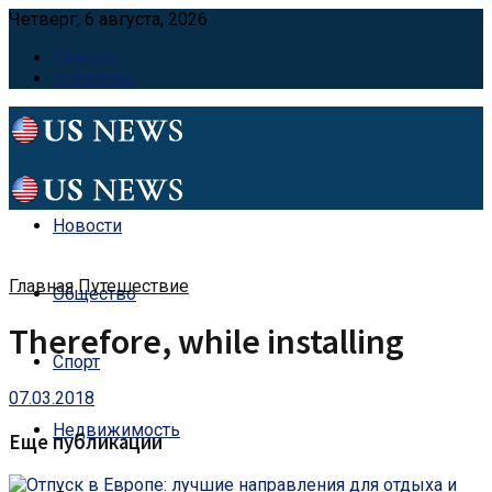
Четверг, 6 августа, 2026
Главная
Контакты
Новости
Главная
Путешествие
Общество
Therefore, while installing
Спорт
07.03.2018
Недвижимость
Еще публикации