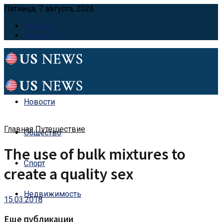
Пятница, 7 августа, 2026
Главная
Контакты
Новости
Главная
Путешествие
Общество
The use of bulk mixtures to
Спорт
create a quality sex
Недвижимость
15.03.2018
Еще публикации