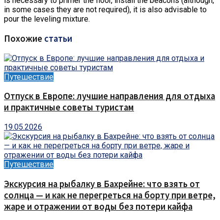
is necessary to primer the floor, install the beacons (although,
in some cases they are not required), it is also advisable to
pour the leveling mixture.
Похожие
статьи
Путешествие
Отпуск в Европе: лучшие направления для отдыха
и практичные советы туристам
19.05.2026
Путешествие
Экскурсия на рыбалку в Бахрейне: что взять от
солнца — и как не перегреться на борту при ветре,
жаре и отражении от воды без потери кайфа