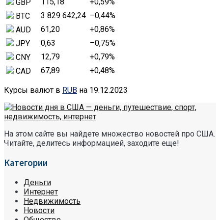
115,18
+0,59
%
GBP
3 829 642,24
–0,44
%
BTC
61,20
+0,86
%
AUD
0,63
–0,75
%
JPY
12,79
+0,79
%
CNY
67,89
+0,48
%
CAD
Курсы валют в
RUB
на 19.12.2023
На этом сайте вы найдете множество новостей про США.
Читайте, делитесь информацией, заходите еще!
Категории
Деньги
Интернет
Недвижимость
Новости
Общество