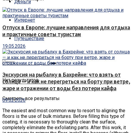
Деньги
Интернет
Отпуск в Европе: лучшие направления для отдыха
и практичные советы туристам
Путешествие
19.05.2026
Экскурсия на рыбалку в Бахрейне: что взять от
Нет результатов
солнца — и как не перегреться на борту при ветре,
жаре и отражении от воды без потери кайфа
Смотреть все результаты
09.02.2026
The easiest and most common way to resort to aligning the
floors is the use of bulk mixtures.
Before filling this type of
coating, it is necessary to thoroughly clean the surface,
completely eliminate the exfoliating parts. After this work, it