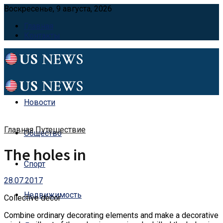
Воскресенье, 9 августа, 2026
Главная
Контакты
Новости
Главная
Путешествие
Общество
The holes in
Спорт
28.07.2017
Недвижимость
Collective decor
Combine ordinary decorating elements and make a decorative