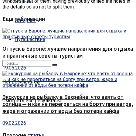
windowsill out of them, having previously drilled the holes in
Деньги
the details so as not to split them.
Еще публикации
Интернет
Путешествие
Отпуск в Европе: лучшие направления для отдыха
и практичные советы туристам
19.05.2026
Нет результатов
Экскурсия на рыбалку в Бахрейне: что взять от
Смотреть все результаты
солнца — и как не перегреться на борту при ветре,
жаре и отражении от воды без потери кайфа
09.02.2026
Похожие
статьи