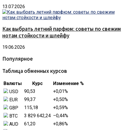
13.07.2026
Как выбрать летний парфюм: советы по свежим
нотам стойкости и шлейфу
19.06.2026
Популярное
Таблица обменных курсов
Валюты
Курс
Изменение %
90,53
+0,01
%
USD
99,37
+0,50
%
EUR
115,18
+0,59
%
GBP
3 829 642,24
–0,44
%
BTC
61,20
+0,86
%
AUD