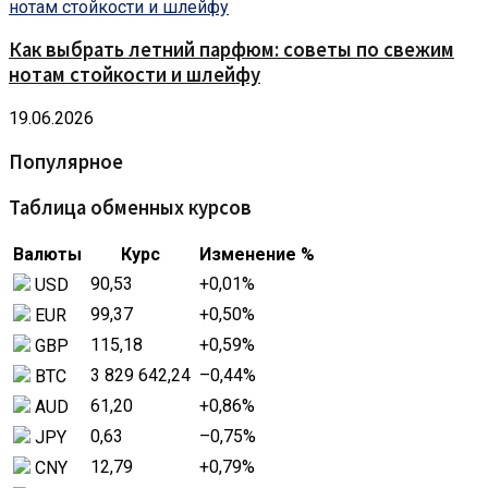
Как выбрать летний парфюм: советы по свежим
нотам стойкости и шлейфу
19.06.2026
Популярное
Таблица обменных курсов
Валюты
Курс
Изменение %
90,53
+0,01
%
USD
99,37
+0,50
%
EUR
115,18
+0,59
%
GBP
3 829 642,24
–0,44
%
BTC
61,20
+0,86
%
AUD
0,63
–0,75
%
JPY
12,79
+0,79
%
CNY