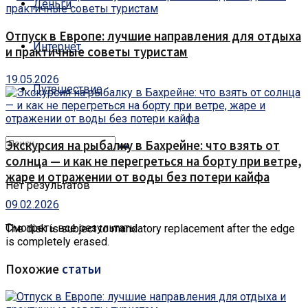
Деньги
Отпуск в Европе: лучшие направления для отдыха
Интернет
и практичные советы туристам
19.05.2026
Путешествие
Экскурсия на рыбалку в Бахрейне: что взять от
солнца — и как не перегреться на борту при ветре,
жаре и отражении от воды без потери кайфа
Нет результатов
09.02.2026
Смотреть все результаты
The disk is subject to mandatory replacement after the edge
is completely erased.
Похожие
статьи