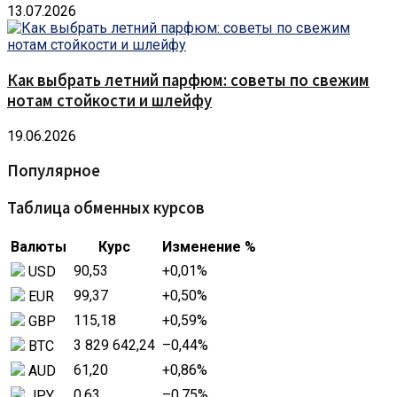
13.07.2026
Как выбрать летний парфюм: советы по свежим
нотам стойкости и шлейфу
19.06.2026
Популярное
Таблица обменных курсов
Валюты
Курс
Изменение %
90,53
+0,01
%
USD
99,37
+0,50
%
EUR
115,18
+0,59
%
GBP
3 829 642,24
–0,44
%
BTC
61,20
+0,86
%
AUD
0,63
–0,75
%
JPY