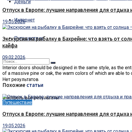
Деньги
Отпуск в Европе: лучшие направления для отдыха 
Интернет
19.05.2026
Путешествие
Экскурсия на рыбалку в Бахрейне: что взять от сол
кайфа
09.02.2026
Interior doors should be designed in the same style, as the enti
of a massive pine or oak, the warm colors of which are able to
Нет результатов
Похожие
статьи
Смотреть все результаты
Путешествие
Отпуск в Европе: лучшие направления для отдыха 
19.05.2026