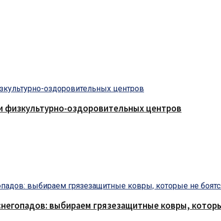
 и физкультурно-оздоровительных центров
снегопадов: выбираем грязезащитные ковры, которы