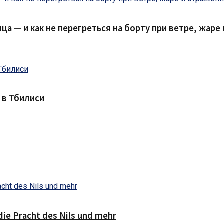
нца — и как не перегреться на борту при ветре, жар
 в Тбилиси
die Pracht des Nils und mehr