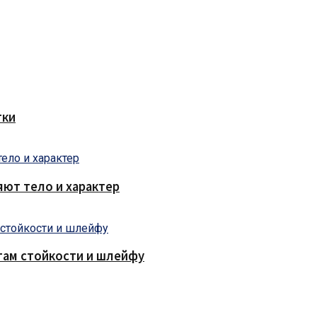
тки
яют тело и характер
там стойкости и шлейфу