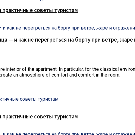
и практичные советы туристам
нца — и как не перегреться на борту при ветре, жар
re interior of the apartment.
In particular, for the classical envi
 create an atmosphere of comfort and comfort in the room.
и практичные советы туристам