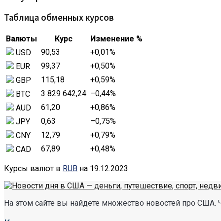
Таблица обменных курсов
Валюты
Курс
Изменение %
90,53
+0,01
%
USD
99,37
+0,50
%
EUR
115,18
+0,59
%
GBP
3 829 642,24
–0,44
%
BTC
61,20
+0,86
%
AUD
0,63
–0,75
%
JPY
12,79
+0,79
%
CNY
67,89
+0,48
%
CAD
Курсы валют в
RUB
на 19.12.2023
На этом сайте вы найдете множество новостей про США. 