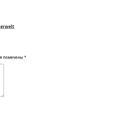
serwelt
ля помечены
*