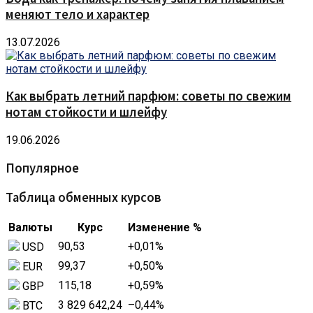
меняют тело и характер
13.07.2026
Как выбрать летний парфюм: советы по свежим
нотам стойкости и шлейфу
19.06.2026
Популярное
Таблица обменных курсов
Валюты
Курс
Изменение %
90,53
+0,01
%
USD
99,37
+0,50
%
EUR
115,18
+0,59
%
GBP
3 829 642,24
–0,44
%
BTC