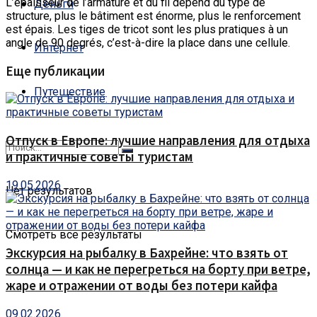
L’épaisseur de l’armature et du fil dépend du type de
Деньги
structure, plus le bâtiment est énorme, plus le renforcement
est épais. Les tiges de tricot sont les plus pratiques à un
angle de 90 degrés, c’est-à-dire la place dans une cellule.
Интернет
Еще публикации
Путешествие
Отпуск в Европе: лучшие направления для отдыха
и практичные советы туристам
19.05.2026
Нет результатов
Смотреть все результаты
Экскурсия на рыбалку в Бахрейне: что взять от
солнца — и как не перегреться на борту при ветре,
жаре и отражении от воды без потери кайфа
09.02.2026