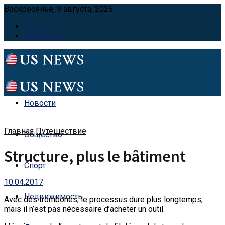
Воскресенье, 9 августа, 2026
Главная
Контакты
Новости
Главная
Путешествие
Общество
Structure, plus le bâtiment
Спорт
10.04.2017
Недвижимость
Avec des trombones, le processus dure plus longtemps,
mais il n’est pas nécessaire d’acheter un outil.