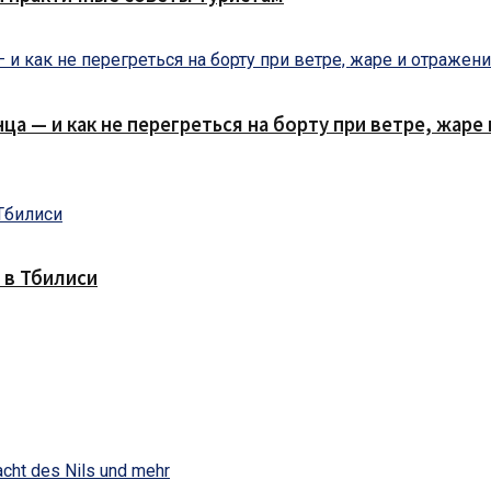
нца — и как не перегреться на борту при ветре, жар
 в Тбилиси