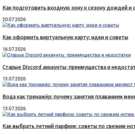
Как подготовить входную зону к сезону дождей и 
20.07.2026
Как оформить виртуальную карту: идеи и советы
16.07.2026
Старые Discord аккаунты: преимущества и недоста
13.07.2026
Вода как тренажёр: почему занятия плаванием мен
13.07.2026
Как выбрать летний парфюм: советы по свежим но