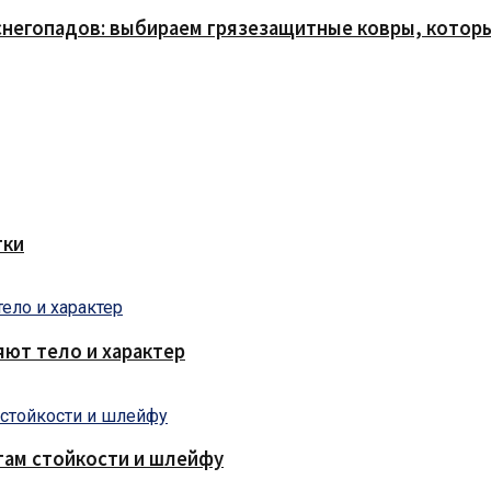
снегопадов: выбираем грязезащитные ковры, которы
тки
яют тело и характер
там стойкости и шлейфу