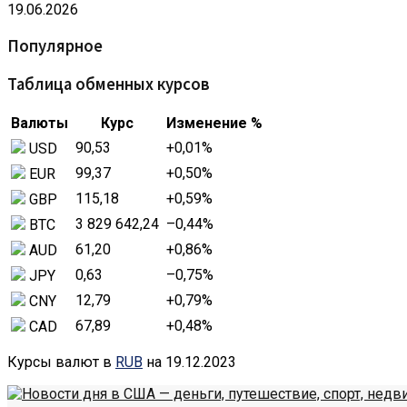
19.06.2026
Популярное
Таблица обменных курсов
Валюты
Курс
Изменение %
90,53
+0,01
%
USD
99,37
+0,50
%
EUR
115,18
+0,59
%
GBP
3 829 642,24
–0,44
%
BTC
61,20
+0,86
%
AUD
0,63
–0,75
%
JPY
12,79
+0,79
%
CNY
67,89
+0,48
%
CAD
Курсы валют в
RUB
на 19.12.2023