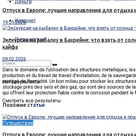
Деньги
Отпуск в Европе: лучшие направления для отдыха 
Интернет
19.05.2026
Путешествие
Экскурсия на рыбалку в Бахрейне: что взять от сол
кайфа
09.02.2026
Dans le domaine de l’utilisation des structures métalliques, l
production et du travail de travail d’installation, de la sauvegard
protégé de l’humidité. Un bon milieu pour stocker les structures
Нет результатов
stockage près des sels et des gaz, qui sont des sources de la l
qui offrent leur protection fiable contre la corrosion pendant le
Смотреть все результаты
Похожие
статьи
Путешествие
Отпуск в Европе: лучшие направления для отдыха 