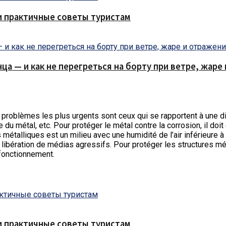
и практичные советы туристам
нца — и как не перегреться на борту при ветре, жар
es problèmes les plus urgents sont ceux qui se rapportent à une 
e du métal, etc.
Pour protéger le métal contre la corrosion, il doi
 métalliques est un milieu avec une humidité de l’air inférieure à
ibération de médias agressifs. Pour protéger les structures méta
 fonctionnement.
и практичные советы туристам