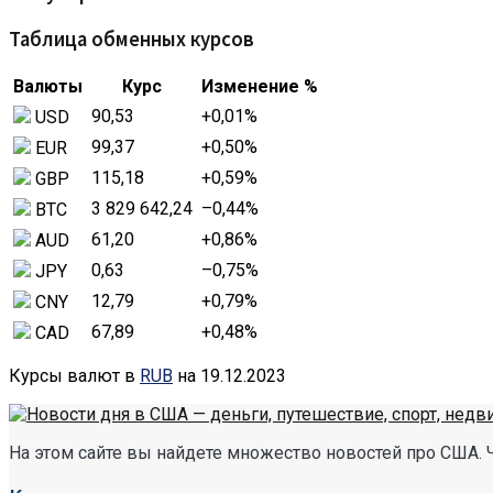
Таблица обменных курсов
Валюты
Курс
Изменение %
90,53
+0,01
%
USD
99,37
+0,50
%
EUR
115,18
+0,59
%
GBP
3 829 642,24
–0,44
%
BTC
61,20
+0,86
%
AUD
0,63
–0,75
%
JPY
12,79
+0,79
%
CNY
67,89
+0,48
%
CAD
Курсы валют в
RUB
на 19.12.2023
На этом сайте вы найдете множество новостей про США. 