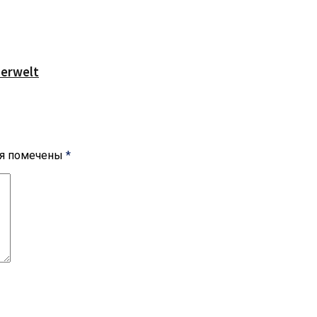
serwelt
ля помечены
*