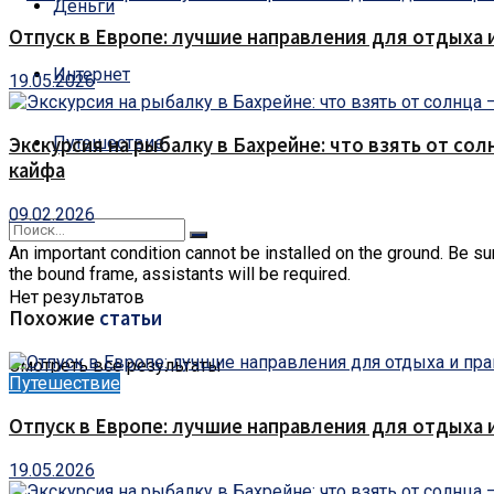
Деньги
Отпуск в Европе: лучшие направления для отдыха 
Интернет
19.05.2026
Путешествие
Экскурсия на рыбалку в Бахрейне: что взять от сол
кайфа
09.02.2026
An important condition cannot be installed on the ground.
Be sure
the bound frame, assistants will be required.
Нет результатов
Похожие
статьи
Смотреть все результаты
Путешествие
Отпуск в Европе: лучшие направления для отдыха 
19.05.2026