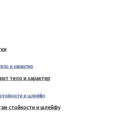
тки
яют тело и характер
там стойкости и шлейфу