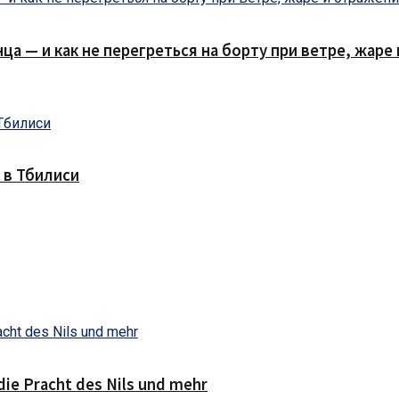
нца — и как не перегреться на борту при ветре, жар
 в Тбилиси
die Pracht des Nils und mehr