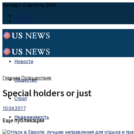
Четверг, 6 августа, 2026
Главная
Контакты
Новости
Главная
Путешествие
Общество
Special holders or just
Спорт
10.04.2017
Недвижимость
Еще публикации