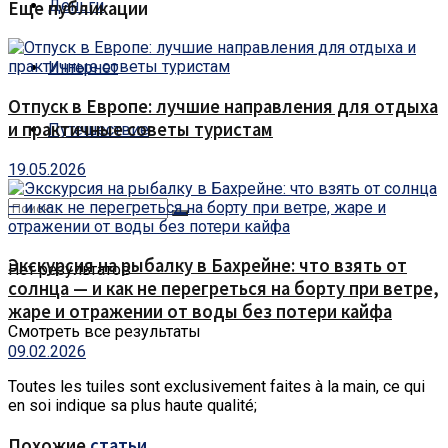
Деньги
Еще публикации
Интернет
Отпуск в Европе: лучшие направления для отдыха
и практичные советы туристам
Путешествие
19.05.2026
Экскурсия на рыбалку в Бахрейне: что взять от
Нет результатов
солнца — и как не перегреться на борту при ветре,
жаре и отражении от воды без потери кайфа
Смотреть все результаты
09.02.2026
Toutes les tuiles sont exclusivement faites à la main, ce qui
en soi indique sa plus haute qualité;
Похожие
статьи