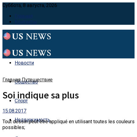
Суббота, 8 августа, 2026
Главная
Контакты
Новости
Главная
Путешествие
Общество
Soi indique sa plus
Спорт
15.08.2017
Недвижимость
Tout dessin peut être appliqué en utilisant toutes les couleurs
possibles;