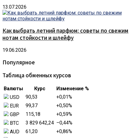
13.07.2026
Как выбрать летний парфюм: советы по свежим
нотам стойкости и шлейфу
19.06.2026
Популярное
Таблица обменных курсов
Валюты
Курс
Изменение %
90,53
+0,01
%
USD
99,37
+0,50
%
EUR
115,18
+0,59
%
GBP
3 829 642,24
–0,44
%
BTC
61,20
+0,86
%
AUD