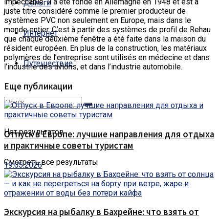
impeccable.
Il a été fondé en Allemagne en 1948 et est à
Деньги
juste titre considéré comme le premier producteur de
systèmes PVC non seulement en Europe, mais dans le
monde entier. C’est à partir des systèmes de profil de Rehau
Интернет
que chaque deuxième fenêtre a été faite dans la maison du
résident européen. En plus de la construction, les matériaux
polymères de l’entreprise sont utilisés en médecine et dans
Путешествие
l’industrie des avions, et dans l’industrie automobile.
Еще публикации
Нет результатов
Отпуск в Европе: лучшие направления для отдыха
и практичные советы туристам
Смотреть все результаты
19.05.2026
Экскурсия на рыбалку в Бахрейне: что взять от