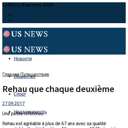
Суббота, 8 августа, 2026
Главная
Контакты
Новости
Главная
Путешествие
Общество
Rehau que chaque deuxième
Спорт
27.09.2017
Недвижимость
Une petite référence:
Rehau est agréable à plus de 67 ans avec sa qualité