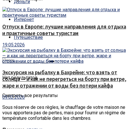
Деньги
Интернет
Отпуск в Европе: лучшие направления для отдыха
и практичные советы туристам
Путешествие
19.05.2026
Экскурсия на рыбалку в Бахрейне: что взять от
Нет результатов
солнца — и как не перегреться на борту при ветре,
жаре и отражении от воды без потери кайфа
Смотреть все результаты
09.02.2026
Sous réserve de ces règles, le chauffage de votre maison ne
vous apportera pas de pertes, mais pour fournir un régime de
température confortable dans les chambres.