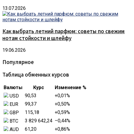
13.07.2026
Как выбрать летний парфюм: советы по свежим
нотам стойкости и шлейфу
19.06.2026
Популярное
Таблица обменных курсов
Валюты
Курс
Изменение %
90,53
+0,01
%
USD
99,37
+0,50
%
EUR
115,18
+0,59
%
GBP
3 829 642,24
–0,44
%
BTC
61,20
+0,86
%
AUD