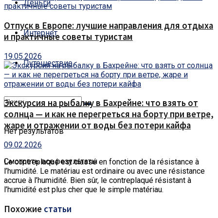
Деньги
Отпуск в Европе: лучшие направления для отдыха
Интернет
и практичные советы туристам
19.05.2026
Путешествие
Экскурсия на рыбалку в Бахрейне: что взять от
солнца — и как не перегреться на борту при ветре,
жаре и отражении от воды без потери кайфа
Нет результатов
09.02.2026
Смотреть все результаты
Le contreplaqué est classé en fonction de la résistance à
l’humidité.
Le matériau est ordinaire ou avec une résistance
accrue à l’humidité. Bien sûr, le contreplaqué résistant à
l’humidité est plus cher que le simple matériau.
Похожие
статьи