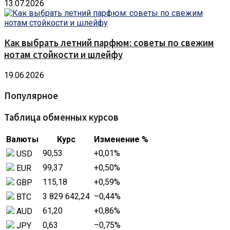
13.07.2026
Как выбрать летний парфюм: советы по свежим
нотам стойкости и шлейфу
19.06.2026
Популярное
Таблица обменных курсов
Валюты
Курс
Изменение %
90,53
+0,01
%
USD
99,37
+0,50
%
EUR
115,18
+0,59
%
GBP
3 829 642,24
–0,44
%
BTC
61,20
+0,86
%
AUD
0,63
–0,75
%
JPY