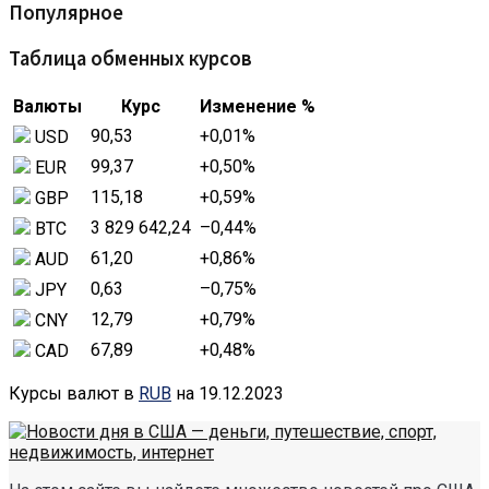
Популярное
Таблица обменных курсов
Валюты
Курс
Изменение %
90,53
+0,01
%
USD
99,37
+0,50
%
EUR
115,18
+0,59
%
GBP
3 829 642,24
–0,44
%
BTC
61,20
+0,86
%
AUD
0,63
–0,75
%
JPY
12,79
+0,79
%
CNY
67,89
+0,48
%
CAD
Курсы валют в
RUB
на 19.12.2023