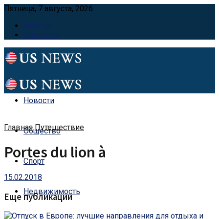
Пятница, 7 августа, 2026
Главная
Контакты
Новости
Главная
Путешествие
Общество
Portes du lion à
Спорт
15.02.2018
Недвижимость
Еще публикации