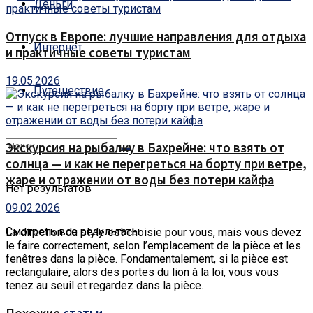
Деньги
Отпуск в Европе: лучшие направления для отдыха
Интернет
и практичные советы туристам
19.05.2026
Путешествие
Экскурсия на рыбалку в Бахрейне: что взять от
солнца — и как не перегреться на борту при ветре,
жаре и отражении от воды без потери кайфа
Нет результатов
09.02.2026
Смотреть все результаты
La direction du style est choisie pour vous, mais vous devez
le faire correctement, selon l’emplacement de la pièce et les
fenêtres dans la pièce.
Fondamentalement, si la pièce est
rectangulaire, alors des portes du lion à la loi, vous vous
tenez au seuil et regardez dans la pièce.