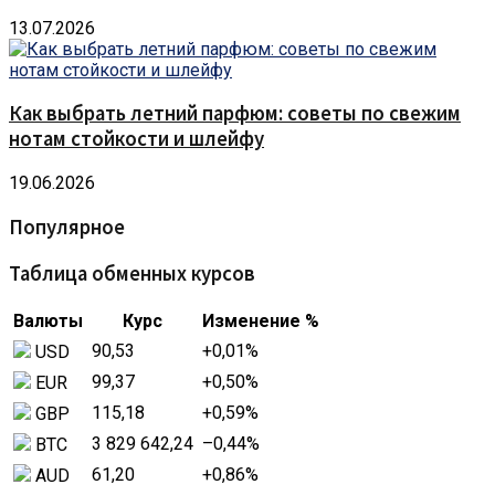
13.07.2026
Как выбрать летний парфюм: советы по свежим
нотам стойкости и шлейфу
19.06.2026
Популярное
Таблица обменных курсов
Валюты
Курс
Изменение %
90,53
+0,01
%
USD
99,37
+0,50
%
EUR
115,18
+0,59
%
GBP
3 829 642,24
–0,44
%
BTC
61,20
+0,86
%
AUD