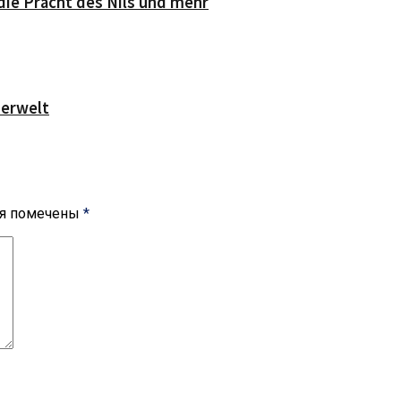
die Pracht des Nils und mehr
serwelt
ля помечены
*