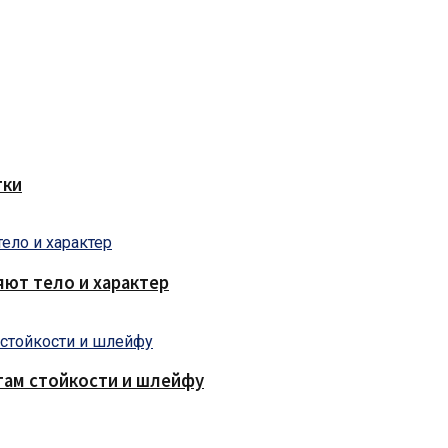
тки
яют тело и характер
там стойкости и шлейфу