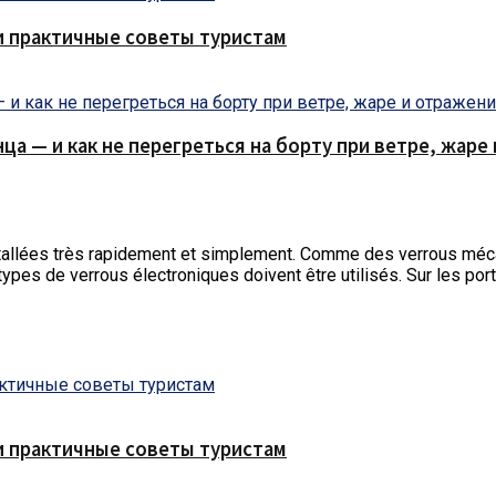
и практичные советы туристам
нца — и как не перегреться на борту при ветре, жар
tallées très rapidement et simplement.
Comme des verrous mécan
types de verrous électroniques doivent être utilisés. Sur les por
и практичные советы туристам