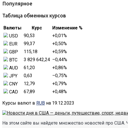
Популярное
Таблица обменных курсов
Валюты
Курс
Изменение %
90,53
+0,01
%
USD
99,37
+0,50
%
EUR
115,18
+0,59
%
GBP
3 829 642,24
–0,44
%
BTC
61,20
+0,86
%
AUD
0,63
–0,75
%
JPY
12,79
+0,79
%
CNY
67,89
+0,48
%
CAD
Курсы валют в
RUB
на 19.12.2023
На этом сайте вы найдете множество новостей про США. 