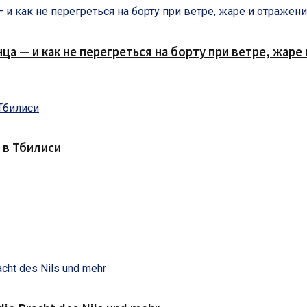
нца — и как не перегреться на борту при ветре, жар
 в Тбилиси