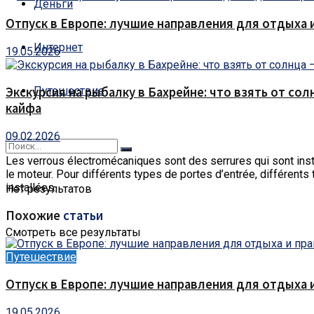
Деньги
Отпуск в Европе: лучшие направления для отдыха 
Интернет
19.05.2026
Путешествие
Экскурсия на рыбалку в Бахрейне: что взять от сол
кайфа
09.02.2026
Les verrous électromécaniques sont des serrures qui sont ins
le moteur. Pour différents types de portes d’entrée, différents 
installées.
Нет результатов
Похожие
статьи
Смотреть все результаты
Путешествие
Отпуск в Европе: лучшие направления для отдыха 
19.05.2026