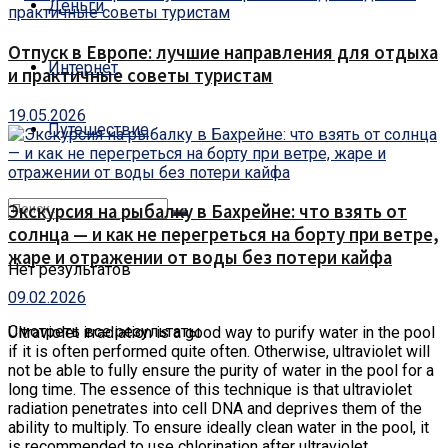
Деньги
Отпуск в Европе: лучшие направления для отдыха
Интернет
и практичные советы туристам
19.05.2026
Путешествие
Экскурсия на рыбалку в Бахрейне: что взять от
солнца — и как не перегреться на борту при ветре,
жаре и отражении от воды без потери кайфа
Нет результатов
09.02.2026
Смотреть все результаты
Ultraviolet irradiation is a good way to purify water in the pool
if it is often performed quite often.
Otherwise, ultraviolet will
not be able to fully ensure the purity of water in the pool for a
long time. The essence of this technique is that ultraviolet
radiation penetrates into cell DNA and deprives them of the
ability to multiply. To ensure ideally clean water in the pool, it
is recommended to use chlorination after ultraviolet