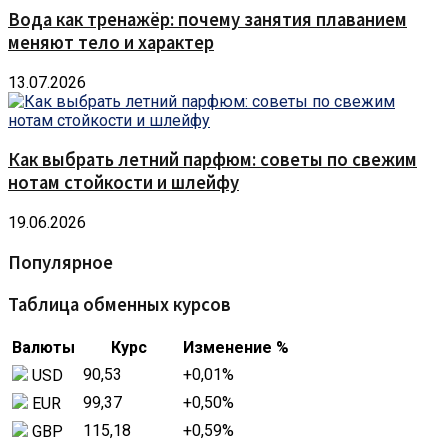
Вода как тренажёр: почему занятия плаванием
меняют тело и характер
13.07.2026
Как выбрать летний парфюм: советы по свежим
нотам стойкости и шлейфу
19.06.2026
Популярное
Таблица обменных курсов
Валюты
Курс
Изменение %
90,53
+0,01
%
USD
99,37
+0,50
%
EUR
115,18
+0,59
%
GBP