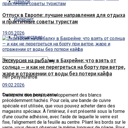
Деньги
Отпуск в Европе: лучшие направления для отдыха
Интернет
и практичные советы туристам
19.05.2026
Путешествие
Экскурсия на рыбалку в Бахрейне: что взять от
солнца — и как не перегреться на борту при ветре,
жаре и отражении от воды без потери кайфа
Нет результатов
09.02.2026
Смотреть все результаты
Traitement des bords, enveloppement des blancs
précédemment hachés.
Pour cela, une bande de cuivre
spéciale est utilisée, que vous pouvez acheter dans des
magasins spéciaux. À l’intérieur, il est présenté sous la forme
d’une couche adhésive, avec l’aide de laquelle le verre est
fixe, l’alignement de la feuille au centre. Pliant les bords sur le
verre, vous devez observer la même longueur de pliage. Pour