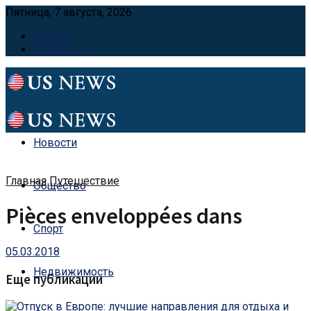
Пятница, 7 августа, 2026
Главная
Контакты
Новости
Главная
Путешествие
Общество
Pièces enveloppées dans
Спорт
05.03.2018
Недвижимость
Еще публикации