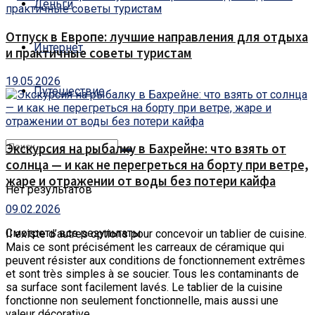
Деньги
Отпуск в Европе: лучшие направления для отдыха
Интернет
и практичные советы туристам
19.05.2026
Путешествие
Экскурсия на рыбалку в Бахрейне: что взять от
солнца — и как не перегреться на борту при ветре,
жаре и отражении от воды без потери кайфа
Нет результатов
09.02.2026
Смотреть все результаты
Il existe d’autres options pour concevoir un tablier de cuisine.
Mais ce sont précisément les carreaux de céramique qui
peuvent résister aux conditions de fonctionnement extrêmes
et sont très simples à se soucier. Tous les contaminants de
sa surface sont facilement lavés. Le tablier de la cuisine
fonctionne non seulement fonctionnelle, mais aussi une
valeur décorative.