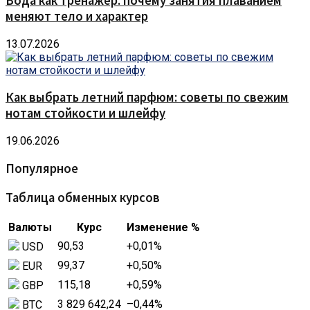
Вода как тренажёр: почему занятия плаванием
меняют тело и характер
13.07.2026
Как выбрать летний парфюм: советы по свежим
нотам стойкости и шлейфу
19.06.2026
Популярное
Таблица обменных курсов
Валюты
Курс
Изменение %
90,53
+0,01
%
USD
99,37
+0,50
%
EUR
115,18
+0,59
%
GBP
3 829 642,24
–0,44
%
BTC