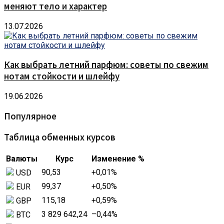
меняют тело и характер
13.07.2026
Как выбрать летний парфюм: советы по свежим
нотам стойкости и шлейфу
19.06.2026
Популярное
Таблица обменных курсов
Валюты
Курс
Изменение %
90,53
+0,01
%
USD
99,37
+0,50
%
EUR
115,18
+0,59
%
GBP
3 829 642,24
–0,44
%
BTC