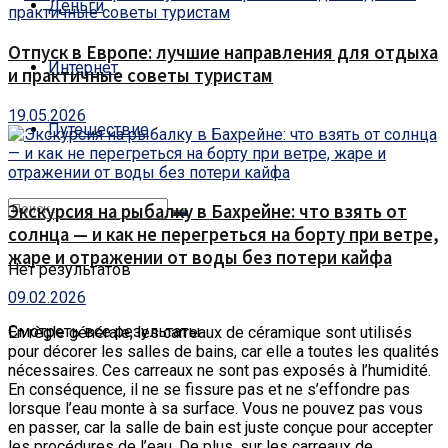
Деньги
Отпуск в Европе: лучшие направления для отдыха
Интернет
и практичные советы туристам
19.05.2026
Путешествие
Экскурсия на рыбалку в Бахрейне: что взять от
солнца — и как не перегреться на борту при ветре,
жаре и отражении от воды без потери кайфа
Нет результатов
09.02.2026
Смотреть все результаты
En règle générale, les carreaux de céramique sont utilisés
pour décorer les salles de bains, car elle a toutes les qualités
nécessaires.
Ces carreaux ne sont pas exposés à l’humidité.
En conséquence, il ne se fissure pas et ne s’effondre pas
lorsque l’eau monte à sa surface. Vous ne pouvez pas vous
en passer, car la salle de bain est juste conçue pour accepter
les procédures de l’eau. De plus, sur les carreaux de