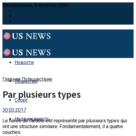
Воскресенье, 9 августа, 2026
Главная
Контакты
Новости
Главная
Путешествие
Общество
Par plusieurs types
Спорт
30.03.2017
Недвижимость
Le héros de l’article est représenté par plusieurs types qui
ont une structure similaire.
Fondamentalement, il a quatre
couches: