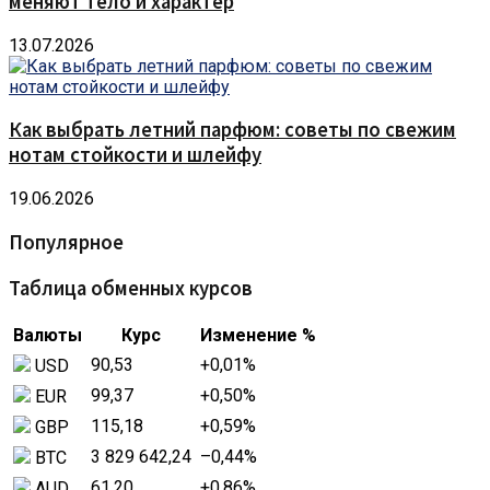
меняют тело и характер
13.07.2026
Как выбрать летний парфюм: советы по свежим
нотам стойкости и шлейфу
19.06.2026
Популярное
Таблица обменных курсов
Валюты
Курс
Изменение %
90,53
+0,01
%
USD
99,37
+0,50
%
EUR
115,18
+0,59
%
GBP
3 829 642,24
–0,44
%
BTC
61,20
+0,86
%
AUD