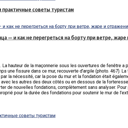
и практичные советы туристам
нца — и как не перегреться на борту при ветре, жар
.
La hauteur de la maçonnerie sous les ouvertures de fenêtre a p
emps une fissure dans ce mur, recouverte d’argile (photo. 467). L
ée par la nécessité, car la pose du mur et la fondation était égal
s avec les autres des deux côtés ou en dessous de la forteresse
orter de nouvelles fondations, complètement sans analyser. Pour
roprié pour la durée des fondations pour soutenir le mur de l’ext