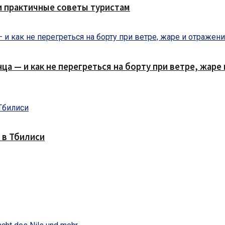
и практичные советы туристам
нца — и как не перегреться на борту при ветре, жар
 в Тбилиси