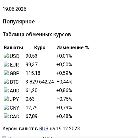
19.06.2026
Популярное
Таблица обменных курсов
Валюты
Курс
Изменение %
90,53
+0,01
%
USD
99,37
+0,50
%
EUR
115,18
+0,59
%
GBP
3 829 642,24
–0,44
%
BTC
61,20
+0,86
%
AUD
0,63
–0,75
%
JPY
12,79
+0,79
%
CNY
67,89
+0,48
%
CAD
Курсы валют в
RUB
на 19.12.2023