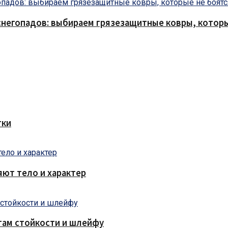
снегопадов: выбираем грязезащитные ковры, которы
тки
яют тело и характер
там стойкости и шлейфу