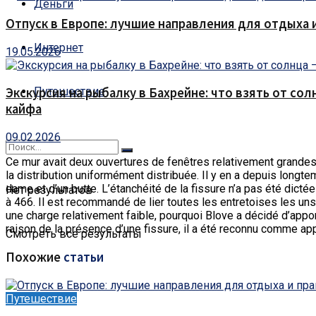
Деньги
Отпуск в Европе: лучшие направления для отдыха 
Интернет
19.05.2026
Путешествие
Экскурсия на рыбалку в Бахрейне: что взять от сол
кайфа
09.02.2026
Ce mur avait deux ouvertures de fenêtres relativement grandes
la distribution uniformément distribuée. Il y en a depuis longt
dame et d’un butte. L’étanchéité de la fissure n’a pas été dict
Нет результатов
à 466. Il est recommandé de lier toutes les entretoises les un
une charge relativement faible, pourquoi Blove a décidé d’app
raison de la présence d’une fissure, il a été reconnu comme app
Смотреть все результаты
Похожие
статьи
Путешествие