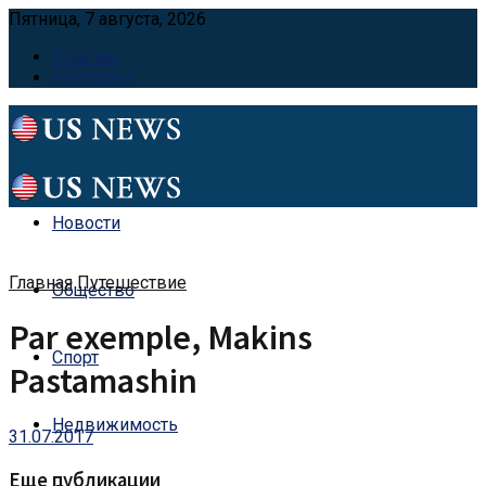
Пятница, 7 августа, 2026
Главная
Контакты
Новости
Главная
Путешествие
Общество
Par exemple, Makins
Спорт
Pastamashin
Недвижимость
31.07.2017
Еще публикации