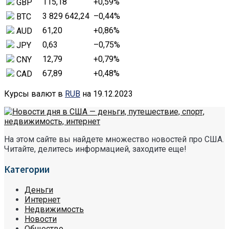
115,18
+0,59
%
GBP
3 829 642,24
–0,44
%
BTC
61,20
+0,86
%
AUD
0,63
–0,75
%
JPY
12,79
+0,79
%
CNY
67,89
+0,48
%
CAD
Курсы валют в
RUB
на 19.12.2023
На этом сайте вы найдете множество новостей про США.
Читайте, делитесь информацией, заходите еще!
Категории
Деньги
Интернет
Недвижимость
Новости
Общество