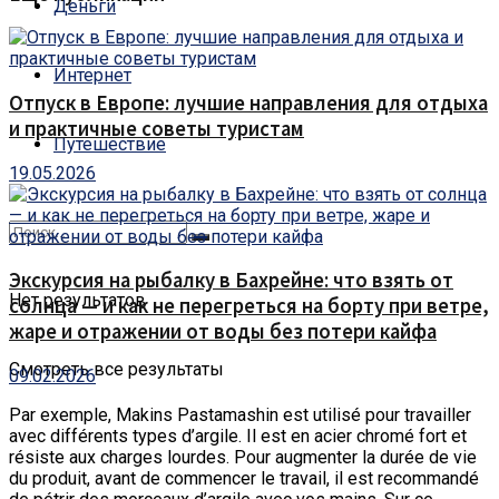
Деньги
Интернет
Отпуск в Европе: лучшие направления для отдыха
и практичные советы туристам
Путешествие
19.05.2026
Экскурсия на рыбалку в Бахрейне: что взять от
Нет результатов
солнца — и как не перегреться на борту при ветре,
жаре и отражении от воды без потери кайфа
Смотреть все результаты
09.02.2026
Par exemple, Makins Pastamashin est utilisé pour travailler
avec différents types d’argile.
Il est en acier chromé fort et
résiste aux charges lourdes. Pour augmenter la durée de vie
du produit, avant de commencer le travail, il est recommandé