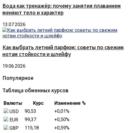
Вода как тренажёр: почему занятия плаванием
меняют тело и характер
13.07.2026
Как выбрать летний парфюм: советы по свежим
нотам стойкости и шлейфу
19.06.2026
Популярное
Таблица обменных курсов
Валюты
Курс
Изменение %
90,53
+0,01
%
USD
99,37
+0,50
%
EUR
115,18
+0,59
%
GBP