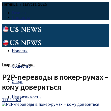
Пятница, 7 августа, 2026
Главная
Контакты
Новости
Главная
Интернет
Общество
P2P-переводы в покер-румах –
Спорт
кому довериться
Недвижимость
17.02.2024