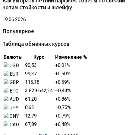
Как выбрать летний парфюм: советы по свежим
нотам стойкости и шлейфу
19.06.2026
Популярное
Таблица обменных курсов
Валюты
Курс
Изменение %
90,53
+0,01
%
USD
99,37
+0,50
%
EUR
115,18
+0,59
%
GBP
3 829 642,24
–0,44
%
BTC
61,20
+0,86
%
AUD
0,63
–0,75
%
JPY
12,79
+0,79
%
CNY
67,89
+0,48
%
CAD