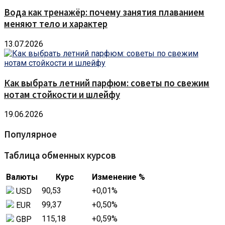
Вода как тренажёр: почему занятия плаванием
меняют тело и характер
13.07.2026
Как выбрать летний парфюм: советы по свежим
нотам стойкости и шлейфу
19.06.2026
Популярное
Таблица обменных курсов
Валюты
Курс
Изменение %
90,53
+0,01
%
USD
99,37
+0,50
%
EUR
115,18
+0,59
%
GBP