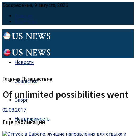
Воскресенье, 9 августа, 2026
Главная
Контакты
Новости
Главная
Путешествие
Общество
Of unlimited possibilities went
Спорт
02.08.2017
Недвижимость
Еще публикации