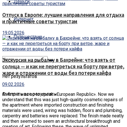
Деньги
Отпуск в Европе: лучшие направления для отдыха
Интернет
и практичные советы туристам
19.05.2026
Путешествие
Экскурсия на рыбалку в Бахрейне: что взять от
солнца — и как не перегреться на борту при ветре,
жаре и отражении от воды без потери кайфа
Нет результатов
09.02.2026
Смотреть все результаты
At first it was so to speak «European Republic».
Now we
understand that this was just high-quality cosmetic repairs of
the apartment where imported construction and finishing
materials were used, wiring was hidden, floors and plumbing,
carpentry and batteries were replaced. The finish made neatly
and then seemed to seem an architectural breakthrough and
creation of art. Following these, the wave of unlimited