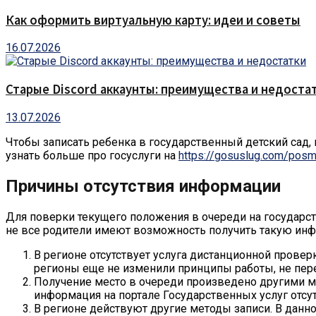
Как оформить виртуальную карту: идеи и советы
16.07.2026
Старые Discord аккаунты: преимущества и недоста
13.07.2026
Чтобы записать ребенка в государственный детский сад, 
узнать больше про госуслуги на
https://gosuslug.com/posm
Причины отсутствия информации
Для поверки текущего положения в очереди на государс
не все родители имеют возможность получить такую инфо
В регионе отсутствует услуга дистанционной прове
регионы еще не изменили принципы работы, не пер
Получение место в очереди произведено другими ме
информация на портале Государственных услуг отсут
В регионе действуют другие методы записи. В данн