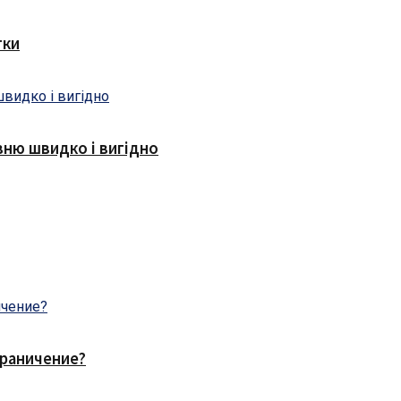
тки
ню швидко і вигідно
граничение?