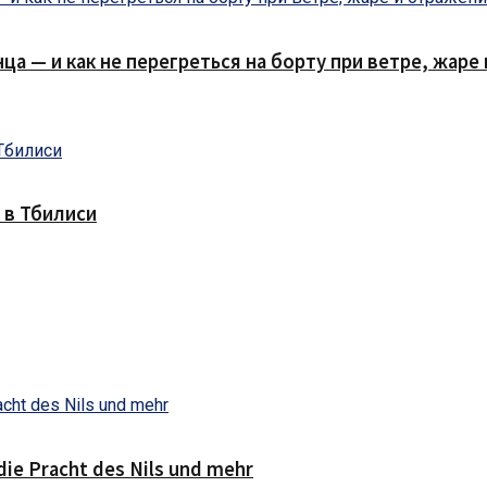
нца — и как не перегреться на борту при ветре, жар
 в Тбилиси
die Pracht des Nils und mehr