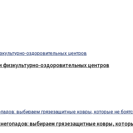
 и физкультурно-оздоровительных центров
снегопадов: выбираем грязезащитные ковры, которы