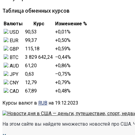
Таблица обменных курсов
Валюты
Курс
Изменение %
90,53
+0,01
%
USD
99,37
+0,50
%
EUR
115,18
+0,59
%
GBP
3 829 642,24
–0,44
%
BTC
61,20
+0,86
%
AUD
0,63
–0,75
%
JPY
12,79
+0,79
%
CNY
67,89
+0,48
%
CAD
Курсы валют в
RUB
на 19.12.2023
На этом сайте вы найдете множество новостей про США. 