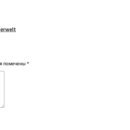
serwelt
ля помечены
*