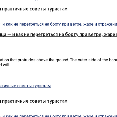
и практичные советы туристам
нца — и как не перегреться на борту при ветре, жар
ndation that protrudes above the ground. The outer side of the bas
 will.
и практичные советы туристам