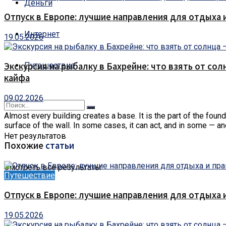
Деньги
Отпуск в Европе: лучшие направления для отдыха 
Интернет
19.05.2026
Путешествие
Экскурсия на рыбалку в Бахрейне: что взять от сол
кайфа
09.02.2026
Almost every building creates a base.
It is the part of the fou
surface of the wall. In some cases, it can act, and in some — and
Нет результатов
Похожие
статьи
Смотреть все результаты
Путешествие
Отпуск в Европе: лучшие направления для отдыха 
19.05.2026