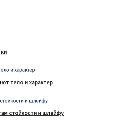
тки
яют тело и характер
там стойкости и шлейфу