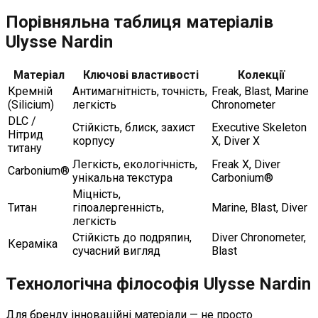
Порівняльна таблиця матеріалів
Ulysse Nardin
Матеріал
Ключові властивості
Колекції
Кремній
Антимагнітність, точність,
Freak, Blast, Marine
(Silicium)
легкість
Chronometer
DLC /
Стійкість, блиск, захист
Executive Skeleton
Нітрид
корпусу
X, Diver X
титану
Легкість, екологічність,
Freak X, Diver
Carbonium®
унікальна текстура
Carbonium®
Міцність,
Титан
гіпоалергенність,
Marine, Blast, Diver
легкість
Стійкість до подряпин,
Diver Chronometer,
Кераміка
сучасний вигляд
Blast
Технологічна філософія Ulysse Nardin
Для бренду інноваційні матеріали — не просто