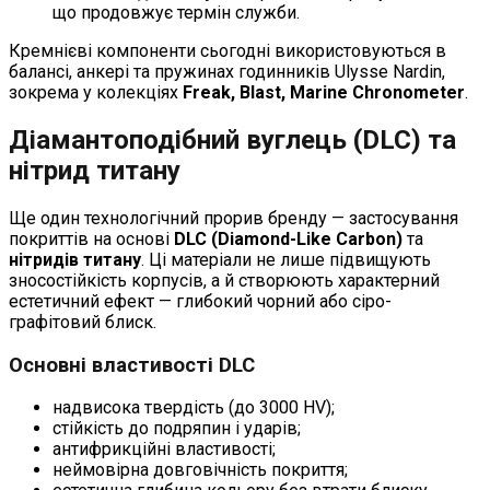
що продовжує термін служби.
Кремнієві компоненти сьогодні використовуються в
балансі, анкері та пружинах годинників Ulysse Nardin,
зокрема у колекціях
Freak, Blast, Marine Chronometer
.
Діамантоподібний вуглець (DLC) та
нітрид титану
Ще один технологічний прорив бренду — застосування
покриттів на основі
DLC (Diamond-Like Carbon)
та
нітридів титану
. Ці матеріали не лише підвищують
зносостійкість корпусів, а й створюють характерний
естетичний ефект — глибокий чорний або сіро-
графітовий блиск.
Основні властивості DLC
надвисока твердість (до 3000 HV);
стійкість до подряпин і ударів;
антифрикційні властивості;
неймовірна довговічність покриття;