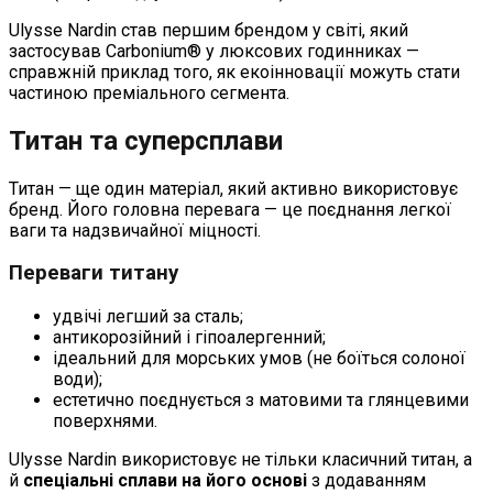
Ulysse Nardin став першим брендом у світі, який
застосував Carbonium® у люксових годинниках —
справжній приклад того, як екоінновації можуть стати
частиною преміального сегмента.
Титан та суперсплави
Титан — ще один матеріал, який активно використовує
бренд. Його головна перевага — це поєднання легкої
ваги та надзвичайної міцності.
Переваги титану
удвічі легший за сталь;
антикорозійний і гіпоалергенний;
ідеальний для морських умов (не боїться солоної
води);
естетично поєднується з матовими та глянцевими
поверхнями.
Ulysse Nardin використовує не тільки класичний титан, а
й
спеціальні сплави на його основі
з додаванням