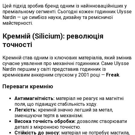
Цей підхід зробив бренд одним із найінноваційніших у
преміальному сегменті. Сьогодні кожен годинник Ulysse
Nardin — це симбіоз науки, дизайну та ремісничої
майстерності.
Кремній (Silicium): революція
точності
Кремній став одним із ключових матеріалів, який змінив
сучасне уявлення про механічні годинники. Саме Ulysse
Nardin першим у світі представив годинник із
кремнієвим анкерним спуском у 2001 році —
Freak
.
Переваги кремнію
Антимагнітність:
матеріал не реагує на магнітні
поля, що підвищує стабільність ходу.
Легкість:
кремній значно легший за метал,
зменшуючи тертя в механізмі.
Висока точність обробки:
дозволяє створювати
деталі з мікронною точністю.
Стійкість до зносу:
матеріал не потребує мастила,