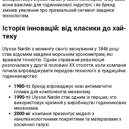
вони важливі для годинникової індустрії, і як бренд
змінив уявлення про преміальний сегмент завдяки
технологіям.
Історія інновацій: від класики до хай-
теку
Ulysse Nardin з моменту свого заснування у 1846 році
став відомим завдяки морським хронометрам, які
вражали точністю. Однак справжня революція
розпочалася у другій половині XX століття, коли компанія
почала впроваджувати передові технології в традиційне
годинникарство.
1980-ті:
бренд впроваджує нові антимагнітні
сплави для компонентів механізму.
1990-ті:
Ulysse Nardin стає одним із перших, хто
використовує кремній у виробництві годинникових
механізмів.
2000-ні:
компанія презентує моделі з
нанотехнологічними покриттями та матеріалами з
космічної галузі.