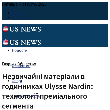
Пятница, 7 августа, 2026
Главная
Контакты
Новости
Главная
Общество
Общество
Незвичайні матеріали в
Спорт
годинниках Ulysse Nardin:
технології преміального
Недвижимость
сегмента