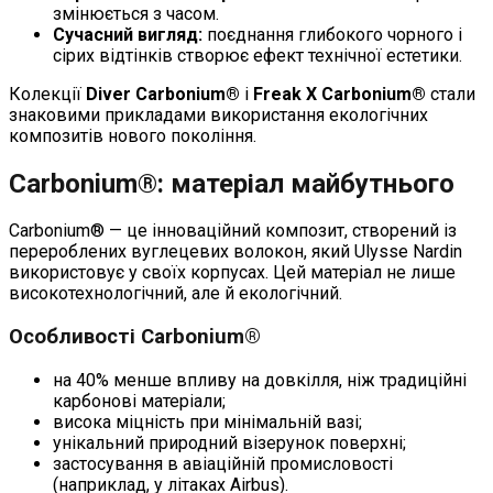
змінюється з часом.
Сучасний вигляд:
поєднання глибокого чорного і
сірих відтінків створює ефект технічної естетики.
Колекції
Diver Carbonium®
і
Freak X Carbonium®
стали
знаковими прикладами використання екологічних
композитів нового покоління.
Carbonium®: матеріал майбутнього
Carbonium® — це інноваційний композит, створений із
перероблених вуглецевих волокон, який Ulysse Nardin
використовує у своїх корпусах. Цей матеріал не лише
високотехнологічний, але й екологічний.
Особливості Carbonium®
на 40% менше впливу на довкілля, ніж традиційні
карбонові матеріали;
висока міцність при мінімальній вазі;
унікальний природний візерунок поверхні;
застосування в авіаційній промисловості
(наприклад, у літаках Airbus).