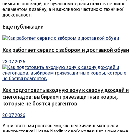
символ інновацій, де сучасні матеріали стають не лише
елементом дизайну, а й важливою частиною технічної
досконалості.
Еще публикации
Как работает сервис с забором и доставкой обуви
23.07.2026
Как подготовить входную зону к сезону дождей и
снегопадов: выбираем грязезащитные ковры,
которые не боятся реагентов
20.07.2026
У цій статті ми розглянемо, які незвичайні матеріали
використовує Ulysse Nardin у своїх колекціях, чому саме