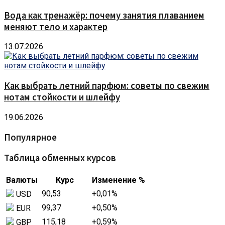
Вода как тренажёр: почему занятия плаванием
меняют тело и характер
13.07.2026
Как выбрать летний парфюм: советы по свежим
нотам стойкости и шлейфу
19.06.2026
Популярное
Таблица обменных курсов
Валюты
Курс
Изменение %
90,53
+0,01
%
USD
99,37
+0,50
%
EUR
115,18
+0,59
%
GBP