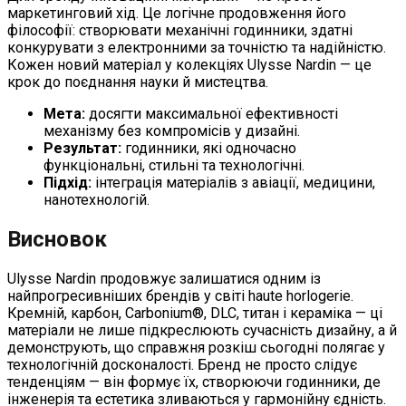
маркетинговий хід. Це логічне продовження його
філософії: створювати механічні годинники, здатні
конкурувати з електронними за точністю та надійністю.
Кожен новий матеріал у колекціях Ulysse Nardin — це
крок до поєднання науки й мистецтва.
Мета:
досягти максимальної ефективності
механізму без компромісів у дизайні.
Результат:
годинники, які одночасно
функціональні, стильні та технологічні.
Підхід:
інтеграція матеріалів з авіації, медицини,
нанотехнологій.
Висновок
Ulysse Nardin продовжує залишатися одним із
найпрогресивніших брендів у світі haute horlogerie.
Кремній, карбон, Carbonium®, DLC, титан і кераміка — ці
матеріали не лише підкреслюють сучасність дизайну, а й
демонструють, що справжня розкіш сьогодні полягає у
технологічній досконалості. Бренд не просто слідує
тенденціям — він формує їх, створюючи годинники, де
інженерія та естетика зливаються у гармонійну єдність.