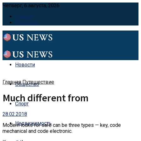
Четверг, 6 августа, 2026
Главная
Контакты
Новости
Главная
Путешествие
Общество
Much different from
Спорт
28.02.2018
Недвижимость
Modern locks for safe can be three types — key, code
mechanical and code electronic.