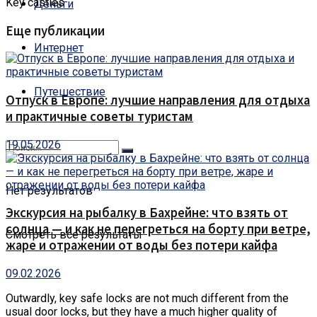
Key castles
Деньги
Еще публикации
Интернет
Путешествие
Отпуск в Европе: лучшие направления для отдыха
и практичные советы туристам
19.05.2026
Нет результатов
Экскурсия на рыбалку в Бахрейне: что взять от
солнца — и как не перегреться на борту при ветре,
Смотреть все результаты
жаре и отражении от воды без потери кайфа
09.02.2026
Outwardly, key safe locks are not much different from the
usual door locks, but they have a much higher quality of