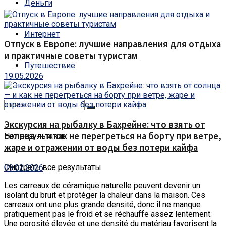
Деньги
Интернет
Отпуск в Европе: лучшие направления для отдыха
и практичные советы туристам
Путешествие
19.05.2026
Экскурсия на рыбалку в Бахрейне: что взять от
солнца — и как не перегреться на борту при ветре,
Нет результатов
жаре и отражении от воды без потери кайфа
Смотреть все результаты
09.02.2026
Les carreaux de céramique naturelle peuvent devenir un
isolant du bruit et protéger la chaleur dans la maison. Ces
carreaux ont une plus grande densité, donc il ne manque
pratiquement pas le froid et se réchauffe assez lentement.
Une porosité élevée et une densité du matériau favorisent la