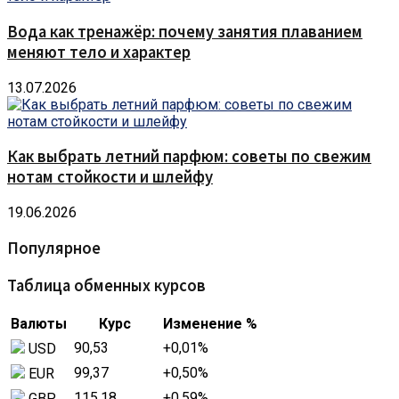
Вода как тренажёр: почему занятия плаванием
меняют тело и характер
13.07.2026
Как выбрать летний парфюм: советы по свежим
нотам стойкости и шлейфу
19.06.2026
Популярное
Таблица обменных курсов
Валюты
Курс
Изменение %
90,53
+0,01
%
USD
99,37
+0,50
%
EUR
115,18
+0,59
%
GBP