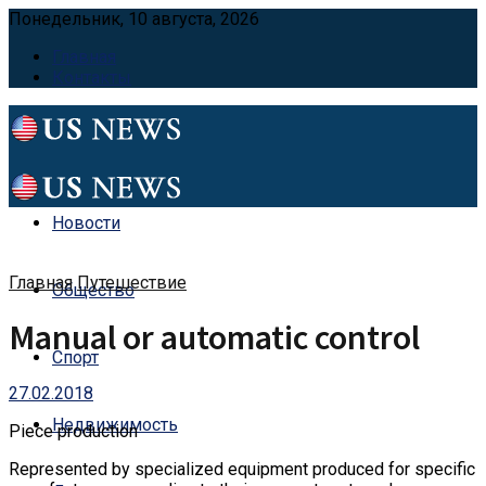
Понедельник, 10 августа, 2026
Главная
Контакты
Новости
Главная
Путешествие
Общество
Manual or automatic control
Спорт
27.02.2018
Недвижимость
Piece production
Represented by specialized equipment produced for specific