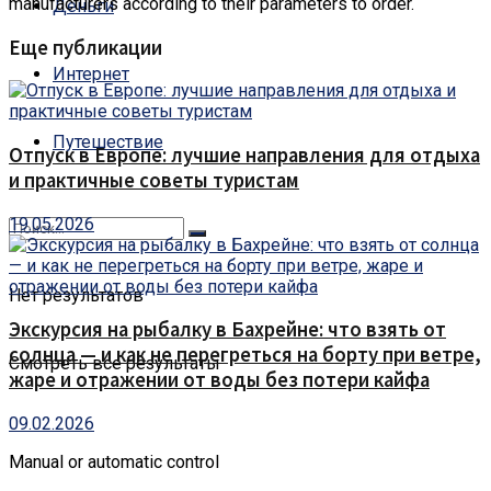
manufacturers according to their parameters to order.
Деньги
Еще публикации
Интернет
Путешествие
Отпуск в Европе: лучшие направления для отдыха
и практичные советы туристам
19.05.2026
Нет результатов
Экскурсия на рыбалку в Бахрейне: что взять от
солнца — и как не перегреться на борту при ветре,
Смотреть все результаты
жаре и отражении от воды без потери кайфа
09.02.2026
Manual or automatic control