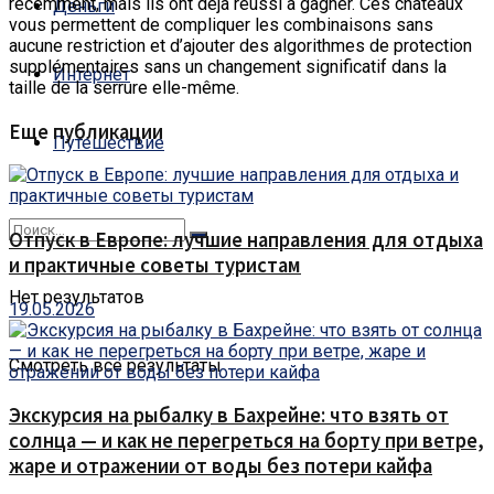
récemment, mais ils ont déjà réussi à gagner.
Ces châteaux
Деньги
vous permettent de compliquer les combinaisons sans
aucune restriction et d’ajouter des algorithmes de protection
supplémentaires sans un changement significatif dans la
Интернет
taille de la serrure elle-même.
Еще публикации
Путешествие
Отпуск в Европе: лучшие направления для отдыха
и практичные советы туристам
Нет результатов
19.05.2026
Смотреть все результаты
Экскурсия на рыбалку в Бахрейне: что взять от
солнца — и как не перегреться на борту при ветре,
жаре и отражении от воды без потери кайфа