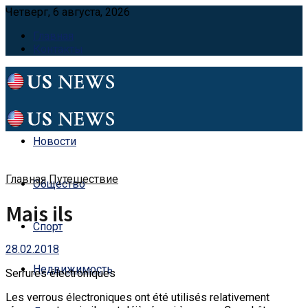
Четверг, 6 августа, 2026
Главная
Контакты
Новости
Главная
Путешествие
Общество
Mais ils
Спорт
28.02.2018
Недвижимость
Serrures électroniques
Les verrous électroniques ont été utilisés relativement