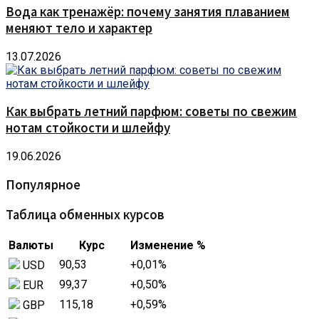
Вода как тренажёр: почему занятия плаванием
меняют тело и характер
13.07.2026
Как выбрать летний парфюм: советы по свежим
нотам стойкости и шлейфу
19.06.2026
Популярное
Таблица обменных курсов
Валюты
Курс
Изменение %
90,53
+0,01
%
USD
99,37
+0,50
%
EUR
115,18
+0,59
%
GBP