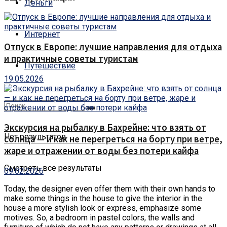
Деньги
Интернет
Отпуск в Европе: лучшие направления для отдыха
и практичные советы туристам
Путешествие
19.05.2026
Экскурсия на рыбалку в Бахрейне: что взять от
Нет результатов
солнца — и как не перегреться на борту при ветре,
жаре и отражении от воды без потери кайфа
Смотреть все результаты
09.02.2026
Today, the designer even offer them with their own hands to
make some things in the house to give the interior in the
house a more stylish look or express, emphasize some
motives.
So, a bedroom in pastel colors, the walls and