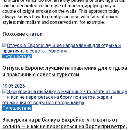
furniture of which do not have any patterns or drawings at all,
can be decorated in the style of modern, applying only a
couple of bright strokes on the walls. This approach today
always knows how to greatly success with fans of mixed
styles: minimalism and conservatism, for example.
Похожие
статьи
Путешествие
Отпуск в Европе: лучшие направления для отдыха
и практичные советы туристам
19.05.2026
Путешествие
Экскурсия на рыбалку в Бахрейне: что взять от
солнца — и как не перегреться на борту при ветре,