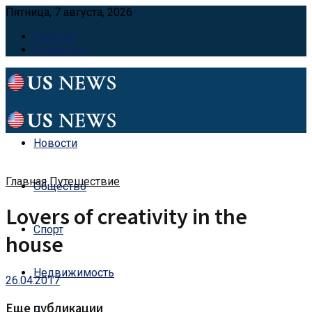
Пятница, 7 августа, 2026
Главная
Контакты
Новости
Главная
Путешествие
Общество
Lovers of creativity in the
Спорт
house
Недвижимость
26.04.2017
Еще публикации