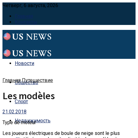
Четверг, 6 августа, 2026
Главная
Контакты
Новости
Главная
Путешествие
Общество
Les modèles
Спорт
21.02.2018
Недвижимость
Type de moteur
Les joueurs électriques de boule de neige sont le plus