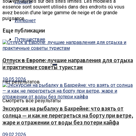
souvent utilisés sur des sites limités.
Les modèles à
Деньги
essence sont souvent utilisés dans des endroits où vous
avez besoin d’une large gamme de neige et de grande
puissance.
Интернет
Еще публикации
Путешествие
Отпуск в Европе: лучшие направления для отдыха
и практичные советы туристам
19.05.2026
Нет результатов
Смотреть все результаты
Экскурсия на рыбалку в Бахрейне: что взять от
солнца — и как не перегреться на борту при ветре,
жаре и отражении от воды без потери кайфа
09.02.2026