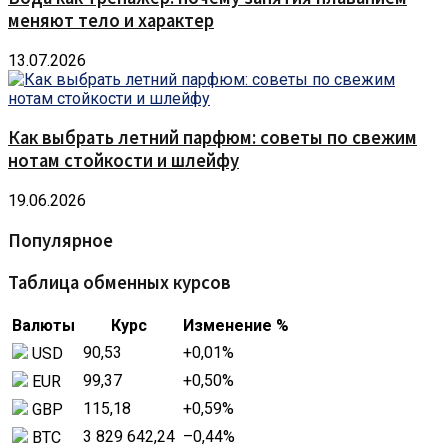
меняют тело и характер
13.07.2026
Как выбрать летний парфюм: советы по свежим
нотам стойкости и шлейфу
19.06.2026
Популярное
Таблица обменных курсов
Валюты
Курс
Изменение %
90,53
+0,01
%
USD
99,37
+0,50
%
EUR
115,18
+0,59
%
GBP
3 829 642,24
–0,44
%
BTC