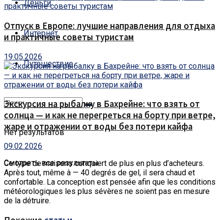
Деньги
Отпуск в Европе: лучшие направления для отдыха
Интернет
и практичные советы туристам
19.05.2026
Путешествие
Экскурсия на рыбалку в Бахрейне: что взять от
солнца — и как не перегреться на борту при ветре,
жаре и отражении от воды без потери кайфа
Нет результатов
09.02.2026
Смотреть все результаты
Ce type de maisons conquiert de plus en plus d’acheteurs.
Après tout, même à — 40 degrés de gel, il sera chaud et
confortable. La conception est pensée afin que les conditions
météorologiques les plus sévères ne soient pas en mesure
de la détruire.