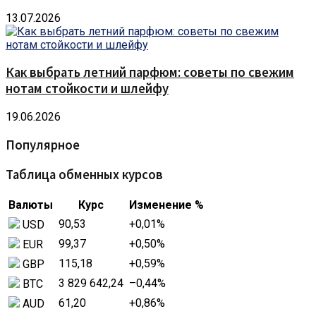
13.07.2026
Как выбрать летний парфюм: советы по свежим
нотам стойкости и шлейфу
19.06.2026
Популярное
Таблица обменных курсов
Валюты
Курс
Изменение %
90,53
+0,01
%
USD
99,37
+0,50
%
EUR
115,18
+0,59
%
GBP
3 829 642,24
–0,44
%
BTC
61,20
+0,86
%
AUD