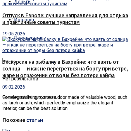
Деньги
Отпуск в Европе: лучшие направления для отдыха
Интернет
и практичные советы туристам
19.05.2026
Путешествие
Экскурсия на рыбалку в Бахрейне: что взять от
солнца — и как не перегреться на борту при ветре,
жаре и отражении от воды без потери кайфа
Нет результатов
09.02.2026
Смотреть все результаты
For elegant living rooms, a door made of valuable wood, such
as larch or ash, which perfectly emphasize the elegant
interior, can be the best solution.
Похожие
статьи