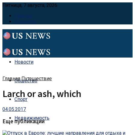
Пятница, 7 августа, 2026
Главная
Контакты
Новости
Главная
Путешествие
Общество
Larch or ash, which
Спорт
04.05.2017
Недвижимость
Еще публикации