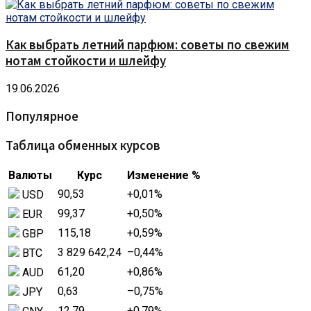
Как выбрать летний парфюм: советы по свежим
нотам стойкости и шлейфу
19.06.2026
Популярное
Таблица обменных курсов
Валюты
Курс
Изменение %
90,53
+0,01
%
USD
99,37
+0,50
%
EUR
115,18
+0,59
%
GBP
3 829 642,24
–0,44
%
BTC
61,20
+0,86
%
AUD
0,63
–0,75
%
JPY
12,79
+0,79
%