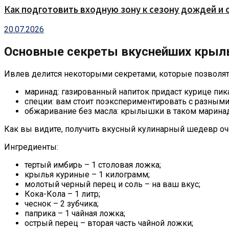
Как подготовить входную зону к сезону дождей и 
20.07.2026
Основные секреты вкуснейших кры
Ивлев делится некоторыми секретами, которые позволят
маринад: газированный напиток придаст курице пик
специи: вам стоит поэкспериментировать с разными 
обжаривание без масла: крылышки в таком маринаде
Как вы видите, получить вкусный кулинарный шедевр оче
Ингредиенты:
тертый имбирь – 1 столовая ложка;
крылья куриные – 1 килограмм;
молотый черный перец и соль – на ваш вкус;
Кока-Кола – 1 литр;
чеснок – 2 зубчика;
паприка – 1 чайная ложка;
острый перец – вторая часть чайной ложки;