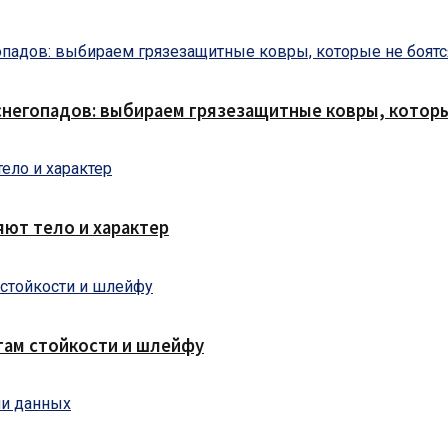
снегопадов: выбираем грязезащитные ковры, которы
яют тело и характер
там стойкости и шлейфу