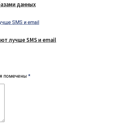
базами данных
ют лучше SMS и email
ля помечены
*