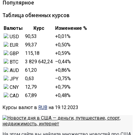
Популярное
Таблица обменных курсов
Валюты
Курс
Изменение %
90,53
+0,01
%
USD
99,37
+0,50
%
EUR
115,18
+0,59
%
GBP
3 829 642,24
–0,44
%
BTC
61,20
+0,86
%
AUD
0,63
–0,75
%
JPY
12,79
+0,79
%
CNY
67,89
+0,48
%
CAD
Курсы валют в
RUB
на 19.12.2023
На этом сайте вы найдете множество новостей про США.