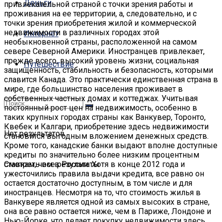
Деньги
привлекательной страной с точки зрения работы и
проживания на ее территории, а, следовательно, и с
точки зрения приобретения жилой и коммерческой
недвижимости в различных городах этой
Интернет
необыкновенной страны, расположенной на самом
севере Северной Америки.
Иностранцев привлекает,
прежде всего, высокий уровень жизни, социальная
Путешествие
защищенность, стабильность и безопасность, которыми
славится Канада. Это практически единственная страна в
мире, где большинство населения проживает в
собственных частных домах и коттеджах. Учитывая
постоянный рост цен на недвижимость, особенно в
таких крупных городах страны как Ванкувер, Торонто,
Квебек и Калгари, приобретение здесь недвижимости
Нет результатов
становится выгодным вложением денежных средств.
Кроме того, канадские банки выдают вполне доступные
кредиты по значительно более низким процентным
ставкам, чем в России. Хотя в конце 2012 года и
Смотреть все результаты
ужесточились правила выдачи кредита, все равно он
остается достаточно доступным, в том числе и для
иностранцев. Несмотря на то, что стоимость жилья в
Ванкувере является одной из самых высоких в стране,
она все равно остается ниже, чем в Париже, Лондоне и
Нью-Йорке, что делает покупку недвижимости здесь