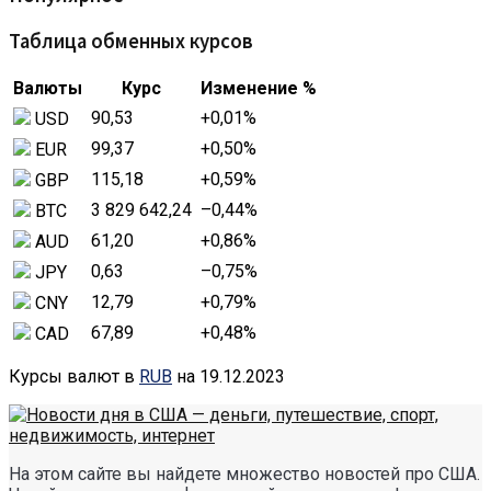
Таблица обменных курсов
Валюты
Курс
Изменение %
90,53
+0,01
%
USD
99,37
+0,50
%
EUR
115,18
+0,59
%
GBP
3 829 642,24
–0,44
%
BTC
61,20
+0,86
%
AUD
0,63
–0,75
%
JPY
12,79
+0,79
%
CNY
67,89
+0,48
%
CAD
Курсы валют в
RUB
на 19.12.2023
На этом сайте вы найдете множество новостей про США.