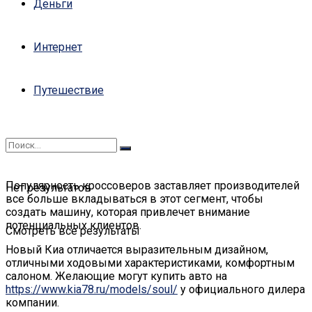
Деньги
Интернет
Путешествие
Популярность кроссоверов заставляет производителей
Нет результатов
все больше вкладываться в этот сегмент, чтобы
создать машину, которая привлечет внимание
потенциальных клиентов.
Смотреть все результаты
Новый Киа отличается выразительным дизайном,
отличными ходовыми характеристиками, комфортным
салоном. Желающие могут купить авто на
https://www.kia78.ru/models/soul/
у официального дилера
компании.